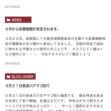
2014.03.26
NEWS
４月から診療報酬が改定されます。
３月２３日、南御堂にて大阪府保険医協会の主催する診療報酬改
定の講習会があり朝から参加してきました。 今回の改定で歯科
に使われる予算は３０億円とのことです。 オスプレイ１機は１
００億円とか・・・。 せめてオスプレイ１機分く […]
2014.03.23
BLOG_HOBBY
３月２１日長良川アマゴ釣り
３月２１日の長良川でのアマゴ釣り報告です。 朝６時過ぎ長良
川支流にて釣り開始。気温は２℃です。 昨年はかなり釣れたポ
イントですが今年はさっぱり・・。 やっと１尾釣れますがあと