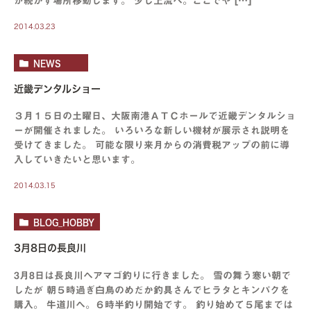
が続かず場所移動します。 少し上流へ。ここでや […]
2014.03.23
NEWS
近畿デンタルショー
３月１５日の土曜日、大阪南港ＡＴＣホールで近畿デンタルショ
ーが開催されました。 いろいろな新しい機材が展示され説明を
受けてきました。 可能な限り来月からの消費税アップの前に導
入していきたいと思います。
2014.03.15
BLOG_HOBBY
3月8日の長良川
3月8日は長良川へアマゴ釣りに行きました。 雪の舞う寒い朝で
したが 朝５時過ぎ白鳥のめだか釣具さんでヒラタとキンパクを
購入。 牛道川へ。６時半釣り開始です。 釣り始めて５尾までは