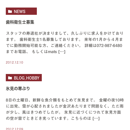
NEWS
歯科衛生士募集
スタッフの寿退社が決まりまして、久しぶりに求人をかけており
ます。 歯科衛生士1名募集しております。 来年の1月から４月ま
でに勤務開始可能な方、ご連絡ください。 詳細は072-987-6480
までお電話、 もしくはmats […]
2012.12.10
BLOG_HOBBY
氷見の寒ぶり
8日の土曜日、新鮮な魚介類をもとめて氷見まで。 金曜の夜10時
に出発、雪が心配されましたが金沢あたりまで問題なく、ただ雨
が少し、風はきつめでしたが。 氷見に近づくにつれて氷見方面
の空が雷でときどき光っています。こちらのほ […]
2012.12.09