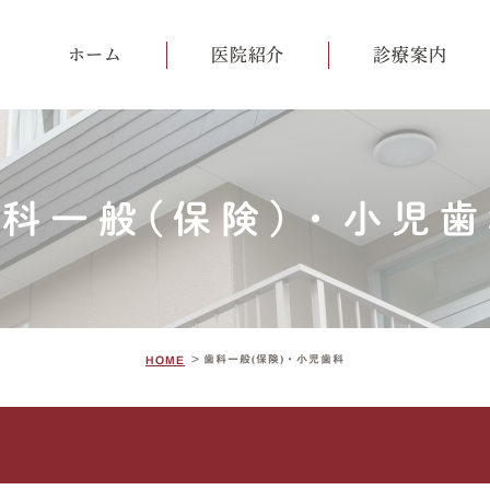
ホーム
医院紹介
診療案内
医院紹介
歯科一般
よくあるご質問
歯周病
科一般(保険)・小児
予防治療
小児歯科
インプラント
歯科一般(保険)・小児歯科
HOME
入れ歯
詰め物・被せ物（セ