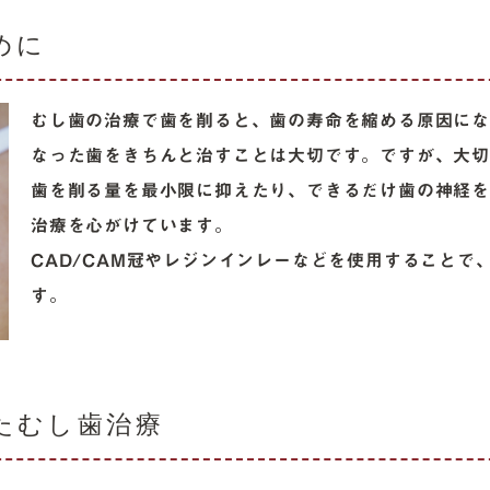
ミック）
めに
メタルフリー治療
ホワイトニング
むし歯の治療で歯を削ると、歯の寿命を縮める原因に
なった歯をきちんと治すことは大切です。ですが、大
前歯の部分的な矯正
歯を削る量を最小限に抑えたり、できるだけ歯の神経
噛み合わせ治療
治療を心がけています。
CAD/CAM冠やレジンインレーなどを使用することで
不定愁訴
す。
たむし歯治療