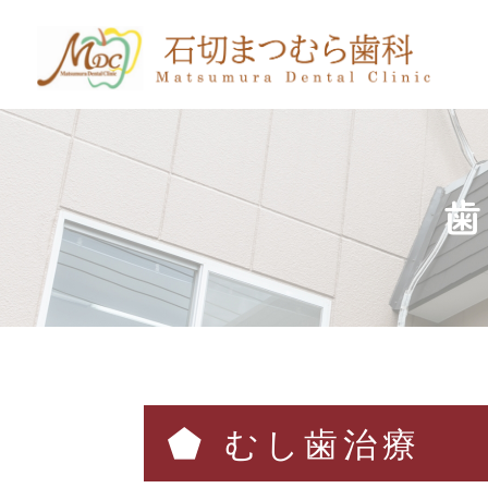
歯
むし歯治療