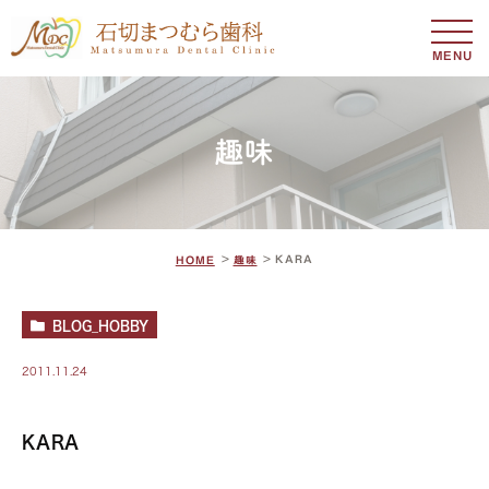
MENU
趣味
KARA
HOME
趣味
BLOG_HOBBY
2011.11.24
KARA